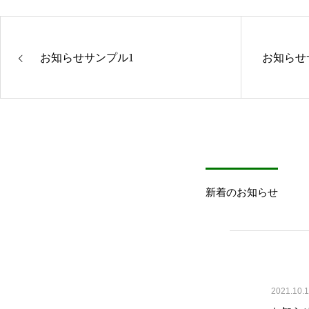
公共施設、民間施設の植樹伐採作業を行っています！
お知らせサンプル1
お知らせ
お知らせ
新着のお知らせ
福岡県造園協会で白水大池公園で桜再生活動をしてきました
2021.10.1