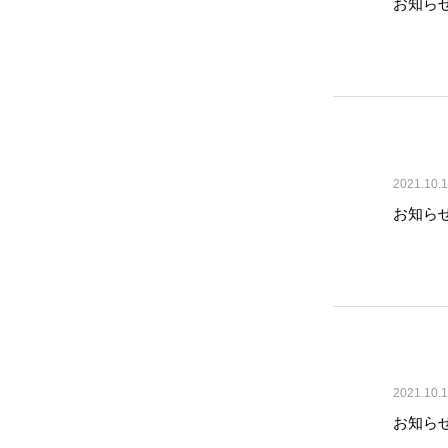
お知ら
緑化ブログ
公園の清掃！
2021.10.1
お知ら
緑化ブログ
2021.10.1
社長！真剣に勉強中！
お知ら