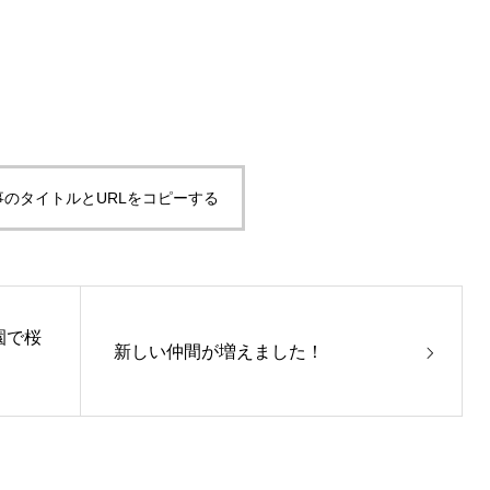
業を行っています！
事のタイトルとURLをコピーする
園で桜
桜再生活動をしてきました
新しい仲間が増えました！