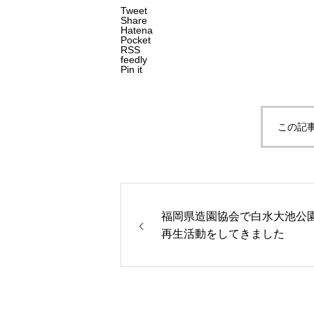
Tweet
Share
公共施設、民間施設の植樹伐採作
Hatena
Pocket
RSS
feedly
Pin it
この記
お知らせ
福岡県造園協会で白水大池公
福岡県造園協会で白水大池公園で
再生活動をしてきました