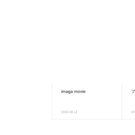
緑化ブログ
公園の清掃！
imaga movie
緑化ブログ
2024.08.14
20
社長！真剣に勉強中！