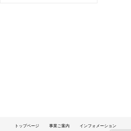
公共施設、民間施設の植樹伐採作業を行っています！
お知らせ
福岡県造園協会で白水大池公園で桜再生活動をしてきました
トップページ
事業ご案内
インフォメーション